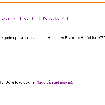
jlads
cv
Kontakt @
nge gode oplevelser sammen. Hun er en Elvstrøm H-båd fra 1972
n45. Download gpx her
(brug på eget ansvar)
.