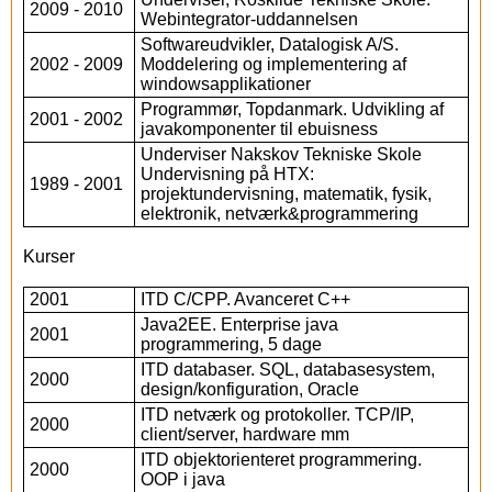
2009 - 2010
Webintegrator-uddannelsen
Softwareudvikler, Datalogisk A/S.
2002 - 2009
Moddelering og implementering af
windowsapplikationer
Programmør, Topdanmark. Udvikling af
2001 - 2002
javakomponenter til ebuisness
Underviser Nakskov Tekniske Skole
Undervisning på HTX:
1989 - 2001
projektundervisning, matematik, fysik,
elektronik, netværk&programmering
Kurser
2001
ITD C/CPP. Avanceret C++
Java2EE. Enterprise java
2001
programmering, 5 dage
ITD databaser. SQL, databasesystem,
2000
design/konfiguration, Oracle
ITD netværk og protokoller. TCP/IP,
2000
client/server, hardware mm
ITD objektorienteret programmering.
2000
OOP i java