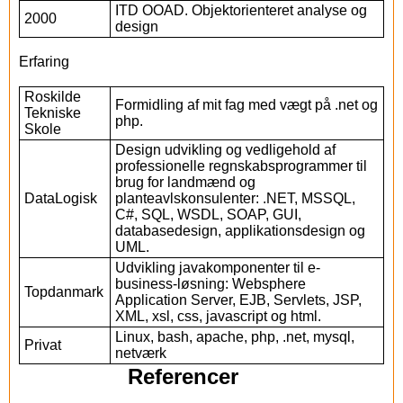
ITD OOAD. Objektorienteret analyse og
2000
design
Erfaring
Roskilde
Formidling af mit fag med vægt på .net og
Tekniske
php.
Skole
Design udvikling og vedligehold af
professionelle regnskabsprogrammer til
brug for landmænd og
DataLogisk
planteavlskonsulenter: .NET, MSSQL,
C#, SQL, WSDL, SOAP, GUI,
databasedesign, applikationsdesign og
UML.
Udvikling javakomponenter til e-
business-løsning: Websphere
Topdanmark
Application Server, EJB, Servlets, JSP,
XML, xsl, css, javascript og html.
Linux, bash, apache, php, .net, mysql,
Privat
netværk
Referencer